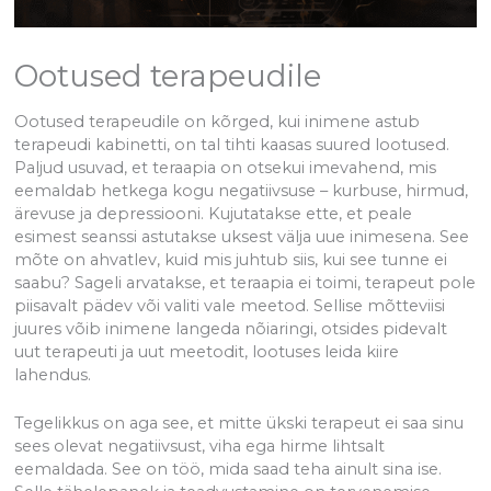
Ootused terapeudile
Ootused terapeudile on kõrged, kui inimene astub
terapeudi kabinetti, on tal tihti kaasas suured lootused.
Paljud usuvad, et teraapia on otsekui imevahend, mis
eemaldab hetkega kogu negatiivsuse – kurbuse, hirmud,
ärevuse ja depressiooni. Kujutatakse ette, et peale
esimest seanssi astutakse uksest välja uue inimesena. See
mõte on ahvatlev, kuid mis juhtub siis, kui see tunne ei
saabu? Sageli arvatakse, et teraapia ei toimi, terapeut pole
piisavalt pädev või valiti vale meetod. Sellise mõtteviisi
juures võib inimene langeda nõiaringi, otsides pidevalt
uut terapeuti ja uut meetodit, lootuses leida kiire
lahendus.
Tegelikkus on aga see, et mitte ükski terapeut ei saa sinu
sees olevat negatiivsust, viha ega hirme lihtsalt
eemaldada. See on töö, mida saad teha ainult sina ise.