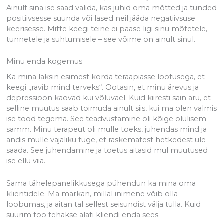
Ainult sina ise saad valida, kas juhid oma mõtted ja tunded
positiivsesse suunda või lased neil jääda negatiivsuse
keerisesse. Mitte keegi teine ei pääse ligi sinu mõtetele,
tunnetele ja suhtumisele – see võime on ainult sinul.
Minu enda kogemus
Ka mina läksin esimest korda teraapiasse lootusega, et
keegi „ravib mind terveks“. Ootasin, et minu ärevus ja
depressioon kaovad kui võluväel. Kuid kiiresti sain aru, et
selline muutus saab toimuda ainult siis, kui ma olen valmis
ise tööd tegema. See teadvustamine oli kõige olulisem
samm. Minu terapeut oli mulle toeks, juhendas mind ja
andis mulle vajaliku tuge, et raskematest hetkedest üle
saada. See juhendamine ja toetus aitasid mul muutused
ise ellu viia.
Sama tähelepanelikkusega pühendun ka mina oma
klientidele. Ma märkan, millal inimene võib olla
loobumas, ja aitan tal sellest seisundist välja tulla. Kuid
suurim töö tehakse alati kliendi enda sees.