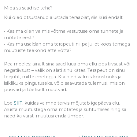
Mida sa saad ise teha?
Kui oled otsustanud alustada teraapiat, siis küsi endalt:
• Kas ma olen valmis võtma vastutuse oma tunnete ja
mõtete eest?
• Kas ma usaldan oma terapeuti nii palju, et koos temaga
muutuste teekond ette võtta?
Pea meeles: ainult sina saad luua oma ellu positiivsust või
negatiivsust – valik on alati sinu kätes. Terapeut on sinu
teejuht, mitte imetegija. Kui oled valmis koostööks ja
isiklikuks pingutuseks, võid saavutada tulemusi, mis on
püsivad ja tõeliselt muutvad.
Loe
SIIT
, kuidas vaimne tervis mõjutab igapäeva elu.
Alusta muutustega oma mõtetes ja suhtumises ning sa
näed ka varsti muutusi enda ümber.