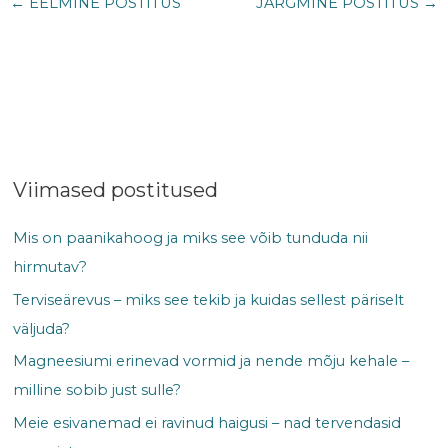
←
EELMINE POSTITUS
JÄRGMINE POSTITUS
→
Viimased postitused
Mis on paanikahoog ja miks see võib tunduda nii
hirmutav?
Terviseärevus – miks see tekib ja kuidas sellest päriselt
väljuda?
Magneesiumi erinevad vormid ja nende mõju kehale –
milline sobib just sulle?
Meie esivanemad ei ravinud haigusi – nad tervendasid