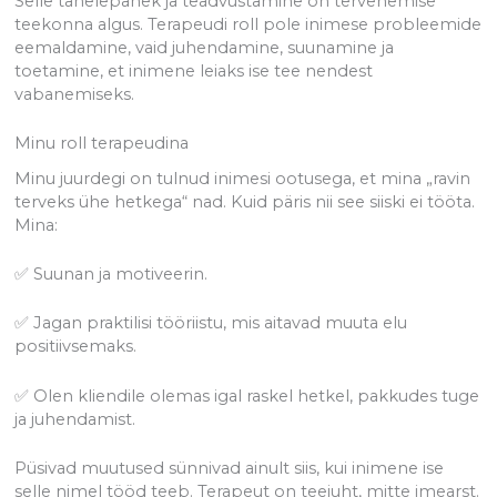
Selle tähelepanek ja teadvustamine on tervenemise
teekonna algus. Terapeudi roll pole inimese probleemide
eemaldamine, vaid juhendamine, suunamine ja
toetamine, et inimene leiaks ise tee nendest
vabanemiseks.
Minu roll terapeudina
Minu juurdegi on tulnud inimesi ootusega, et mina „ravin
terveks ühe hetkega“ nad. Kuid päris nii see siiski ei tööta.
Mina:
✅ Suunan ja motiveerin.
✅ Jagan praktilisi tööriistu, mis aitavad muuta elu
positiivsemaks.
✅ Olen kliendile olemas igal raskel hetkel, pakkudes tuge
ja juhendamist.
Püsivad muutused sünnivad ainult siis, kui inimene ise
selle nimel tööd teeb. Terapeut on teejuht, mitte imearst.