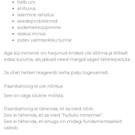
halb uni
ärrituvus
sisemine rahutus
seedeprobleemid
südamekloppimine
raskus rinnus
pidev valmisoleku tunne
Aga kui inimene on harjunud endast üle sõitma ja lihtsalt
edasi suruma, siis jäävad need märgid sageli tähelepanuta.
Ja ühel hetkel reageerib keha palju tugevamalt.
Paanikahoog ei ole nõrkus
See on väga oluline mõista.
Paanikahoog ei tähenda, et sa oled nõrk.
See ei tähenda, et sa oled “hulluks minemas”.
See ei tähenda, et sinuga on midagi fundamentaalselt
valesti.