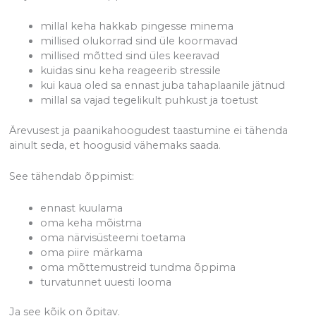
millal keha hakkab pingesse minema
millised olukorrad sind üle koormavad
millised mõtted sind üles keeravad
kuidas sinu keha reageerib stressile
kui kaua oled sa ennast juba tahaplaanile jätnud
millal sa vajad tegelikult puhkust ja toetust
Ärevusest ja paanikahoogudest taastumine ei tähenda
ainult seda, et hoogusid vähemaks saada.
See tähendab õppimist:
ennast kuulama
oma keha mõistma
oma närvisüsteemi toetama
oma piire märkama
oma mõttemustreid tundma õppima
turvatunnet uuesti looma
Ja see kõik on õpitav.