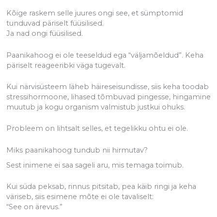
Kõige raskem selle juures ongi see, et sümptomid
tunduvad päriselt füüsilised.
Ja nad ongi füüsilised.
Paanikahoog ei ole teeseldud ega “väljamõeldud”. Keha
päriselt reageeribki väga tugevalt.
Kui närvisüsteem läheb häireseisundisse, siis keha toodab
stressihormoone, lihased tõmbuvad pingesse, hingamine
muutub ja kogu organism valmistub justkui ohuks.
Probleem on lihtsalt selles, et tegelikku ohtu ei ole.
Miks paanikahoog tundub nii hirmutav?
Sest inimene ei saa sageli aru, mis temaga toimub.
Kui süda peksab, rinnus pitsitab, pea käib ringi ja keha
väriseb, siis esimene mõte ei ole tavaliselt:
“See on ärevus.”