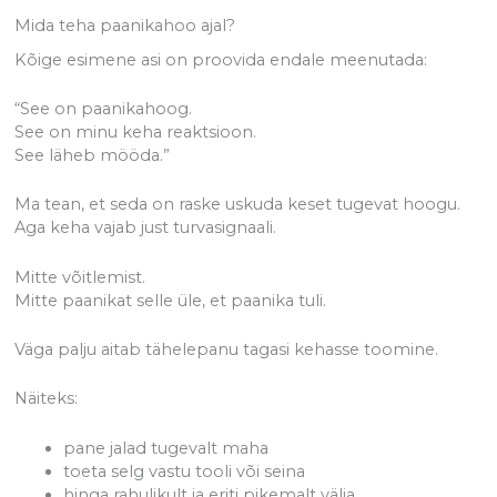
Mida teha paanikahoo ajal?
Kõige esimene asi on proovida endale meenutada:
“See on paanikahoog.
See on minu keha reaktsioon.
See läheb mööda.”
Ma tean, et seda on raske uskuda keset tugevat hoogu.
Aga keha vajab just turvasignaali.
Mitte võitlemist.
Mitte paanikat selle üle, et paanika tuli.
Väga palju aitab tähelepanu tagasi kehasse toomine.
Näiteks:
pane jalad tugevalt maha
toeta selg vastu tooli või seina
hinga rahulikult ja eriti pikemalt välja