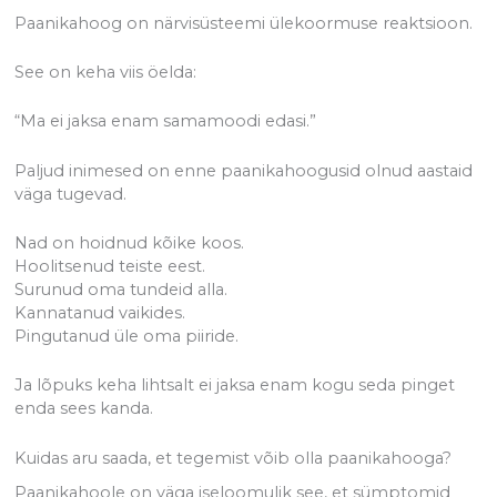
Paanikahoog on närvisüsteemi ülekoormuse reaktsioon.
See on keha viis öelda:
“Ma ei jaksa enam samamoodi edasi.”
Paljud inimesed on enne paanikahoogusid olnud aastaid
väga tugevad.
Nad on hoidnud kõike koos.
Hoolitsenud teiste eest.
Surunud oma tundeid alla.
Kannatanud vaikides.
Pingutanud üle oma piiride.
Ja lõpuks keha lihtsalt ei jaksa enam kogu seda pinget
enda sees kanda.
Kuidas aru saada, et tegemist võib olla paanikahooga?
Paanikahoole on väga iseloomulik see, et sümptomid