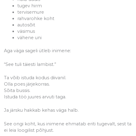
tugev hirm
tervisemure
rahvarohke koht
autosõit
väsimus
vähene uni
Aga väga sageli ütleb inimene:
“See tuli täiesti lambist.”
Ta võib istuda kodus diivanil.
Olla poes järjekorras.
Sõita bussis.
Istuda töö juures arvuti taga.
Ja järsku hakkab kehas väga halb.
See ongi koht, kus inimene ehmatab eriti tugevalt, sest ta
ei leia loogilist põhjust.