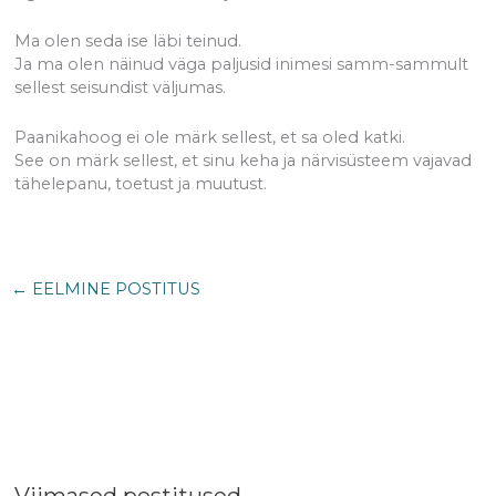
Ma olen seda ise läbi teinud.
Ja ma olen näinud väga paljusid inimesi samm-sammult
sellest seisundist väljumas.
Paanikahoog ei ole märk sellest, et sa oled katki.
See on märk sellest, et sinu keha ja närvisüsteem vajavad
tähelepanu, toetust ja muutust.
←
EELMINE POSTITUS
Viimased postitused