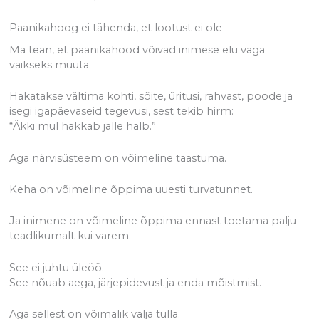
Paanikahoog ei tähenda, et lootust ei ole
Ma tean, et paanikahood võivad inimese elu väga
väikseks muuta.
Hakatakse vältima kohti, sõite, üritusi, rahvast, poode ja
isegi igapäevaseid tegevusi, sest tekib hirm:
“Äkki mul hakkab jälle halb.”
Aga närvisüsteem on võimeline taastuma.
Keha on võimeline õppima uuesti turvatunnet.
Ja inimene on võimeline õppima ennast toetama palju
teadlikumalt kui varem.
See ei juhtu üleöö.
See nõuab aega, järjepidevust ja enda mõistmist.
Aga sellest on võimalik välja tulla.