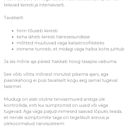
tekivad kiiresti ja intensiivselt.
Tavaliselt:
hirm tõuseb kiiresti
keha läheb kiiresti häireseisundisse
mõtted muutuvad väga katastroofilisteks
inimene tunneb, et midagi väga halba kohe juhtub
Ja siis mõne aja pärast hakkab hoog tasapisi vaibuma.
See võib võtta mõnest minutist pikema ajani, aga
paanikahoog ei püsi tavaliselt kogu aeg samal tugeval
tasemel.
Muidugi on alati oluline tervisemured arstiga üle
kontrollida, eriti kui sümptomid on uued või väga
tugevad. Aga väga paljud inimesed saavad lõpuks teada,
et nende sümptomite taga on tegelikult ärevus ja
ülekoormatud närvisüsteem.