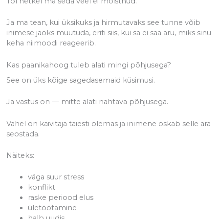
Tol hetkel ma seda veel ei mõistnud.
Ja ma tean, kui üksikuks ja hirmutavaks see tunne võib
inimese jaoks muutuda, eriti siis, kui sa ei saa aru, miks sinu
keha niimoodi reageerib.
Kas paanikahoog tuleb alati mingi põhjusega?
See on üks kõige sagedasemaid küsimusi.
Ja vastus on — mitte alati nähtava põhjusega.
Vahel on käivitaja täiesti olemas ja inimene oskab selle ära
seostada.
Näiteks:
väga suur stress
konflikt
raske periood elus
ületöötamine
halb uudis