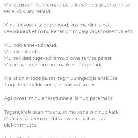
Ma räägin sellest teemast palju ka sellepärast, et olen ise
selle kõik läbi teinud.
Minu ärevuse ajal oli periood, kus ma olin täiesti
veendunud, et minu kehas on midagi väga tõsiselt valesti.
Mul olid erinevad valud.
Mul oli halb olla.
Mul tekkisid tugevad hirmud oma tervise pärast.
Ma ei saanud enam normaalselt lõõgastuda.
Ma käisin arstide juures, tegin uuringuid ja analüüse.
Ja iga kord öeldi mulle, et kõik on korras.
Aga ometi minu enesetunne ei läinud paremaks.
Tagantjärele saan ma aru, et mu keha ei olnud katki.
Mu närvisüsteem oli lihtsalt väga pikalt olnud
ülekoormuses.