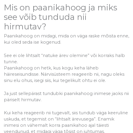
Mis on paanikahoog ja miks
see võib tunduda nii
hirmutav?
Paanikahoog on midagi, mida on väga raske mõista enne,
kui oled seda ise kogenud.
See ei ole lihtsalt “natuke ärev olemine” või korraks halb
tunne.
Paanikahoog on hetk, kus kogu keha läheb
häireseisundisse. Närvisüsteem reageerib nii, nagu oleks
sinu elu ohus, isegi siis, kui tegelikult ohtu ei ole.
Ja just sellepärast tundubki paanikahoog inimese jaoks nii
päriselt hirmutav.
Kui keha reageerib nii tugevalt, siis tundub väga keeruline
uskuda, et tegemist on “lihtsalt ärevusega”. Enamik
inimesi on vähemalt korra paanikahoo ajal täiesti
veendunud, et midagi väga tõsist on juhtumas.