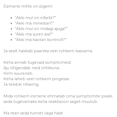
Esimene mõte on pigem:
“Äkki mul on infarkt?”
“Äkki ma minestan?”
“Äkki mul on midagi ajuga?”
“Äkki ma suren ära?”
“Äkki ma kaotan kontrolli?”
Ja sealt hakkab paanika veel rohkem kasvama.
Keha annab tugevaid sümptomeid.
Aju tõlgendab neid ohtlikuna.
Hirm suureneb.
Keha läheb veel rohkem pingesse.
Ja tekibki nõiaring.
Mida rohkem inimene ehmatab oma sümptomite peale,
seda tugevamaks keha reaktsioon sageli muutub.
Ma tean seda tunnet väga hästi