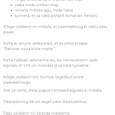
vaata enda ümber ringi
nimeta mõttes asju, mida näed
tunneta, et sa oled päriselt kohal siin hetkes
Kõige olulisem on mõista, et paanikahoog ei vaibu käsu
peale.
Keha ei rahune sellepärast, et sa ütled endale:
“Rahune nüüd kohe maha.”
Keha hakkab rahunema siis, kui närvisüsteem saab
signaali, et oht on möödas ja sa oled turvaline.
Kõige olulisem töö toimub tegelikult enne
paanikahoogu
See on koht, mida paljud inimesed alguses ei mõista.
Paanikahoog ise on sageli juba lõpptulemus.
Palju olulisem on õppida märkama: