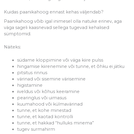
Kuidas paanikahoog ennast kehas väljendab?
Paanikahoog võib igal inimesel olla natuke erinev, aga
väga sageli kaasnevad sellega tugevad kehalised
sümptomid.
Näiteks:
südame kloppimine või väga kiire pulss
hingamise kiirenemine või tunne, et õhku ei jätku
pitsitus rinnus
värinad või sisemine värisemine
higistamine
iiveldus või kõhus keeramine
pearinglus või uimasus
kuumahood või külmavärinad
tunne, et kohe minestad
tunne, et kaotad kontrolli
tunne, et hakkad “hulluks minema”
tugev surmahirm