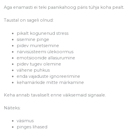
Aga enamasti ei teki paanikahoog päris tühja koha pealt.
Taustal on sageli olnud:
pikalt kogunenud stress
sisemine pinge
pidev muretsemine
närvisüsteemi ülekoormus
emotsioonide allasurumine
pidev tugev olemine
vähene puhkus
enda vajaduste ignoreerimine
kehamärkide mitte märkamine
Keha annab tavaliselt enne väiksemaid signaale.
Näiteks:
väsimus
pinges lihased