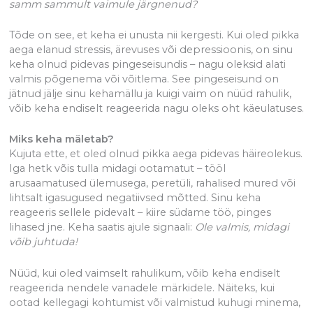
samm sammult vaimule järgnenud?
Tõde on see, et keha ei unusta nii kergesti. Kui oled pikka
aega elanud stressis, ärevuses või depressioonis, on sinu
keha olnud pidevas pingeseisundis – nagu oleksid alati
valmis põgenema või võitlema. See pingeseisund on
jätnud jälje sinu kehamällu ja kuigi vaim on nüüd rahulik,
võib keha endiselt reageerida nagu oleks oht käeulatuses.
Miks keha mäletab?
Kujuta ette, et oled olnud pikka aega pidevas häireolekus.
Iga hetk võis tulla midagi ootamatut – tööl
arusaamatused ülemusega, peretüli, rahalised mured või
lihtsalt igasugused negatiivsed mõtted. Sinu keha
reageeris sellele pidevalt – kiire südame töö, pinges
lihased jne. Keha saatis ajule signaali:
Ole valmis, midagi
võib juhtuda!
Nüüd, kui oled vaimselt rahulikum, võib keha endiselt
reageerida nendele vanadele märkidele. Näiteks, kui
ootad kellegagi kohtumist või valmistud kuhugi minema,