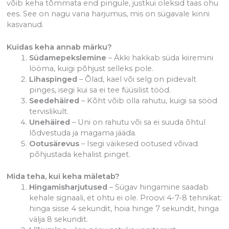
võib keha tõmmata end pingule, justkui oleksid taas ohu
ees. See on nagu vana harjumus, mis on sügavale kinni
kasvanud.
Kuidas keha annab märku?
Südamepekslemine
– Äkki hakkab süda kiiremini
lööma, kuigi põhjust selleks pole.
Lihaspinged
– Õlad, kael või selg on pidevalt
pinges, isegi kui sa ei tee füüsilist tööd.
Seedehäired
– Kõht võib olla rahutu, kuigi sa sööd
tervislikult.
Unehäired
– Uni on rahutu või sa ei suuda õhtul
lõdvestuda ja magama jääda.
Ootusärevus
– Isegi väikesed ootused võivad
põhjustada kehalist pinget.
Mida teha, kui keha mäletab?
Hingamisharjutused
– Sügav hingamine saadab
kehale signaali, et ohtu ei ole. Proovi 4-7-8 tehnikat:
hinga sisse 4 sekundit, hoia hinge 7 sekundit, hinga
välja 8 sekundit.