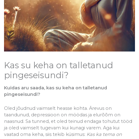
Kas su keha on talletanud
pingeseisundi?
Kuidas aru saada, kas su keha on talletanud
pingeseisundi?
Oled jõudnud vaimselt heasse kohta. Ärevus on
taandunud, depressioon on möödas ja elurõõm on
naasnud. Sa tunned, et oled teinud endaga tohutut tööd
ja oled vaimselt tugevam kui kunagi varem. Aga kui
vaatad oma keha, siis tekib küsimus:
Kas ka tema on