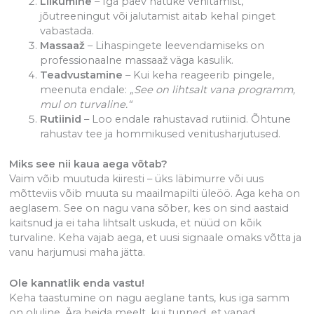
Liikumine
– Iga päev natuke venitamist,
jõutreeningut või jalutamist aitab kehal pinget
vabastada.
Massaaž
– Lihaspingete leevendamiseks on
professionaalne massaaž väga kasulik.
Teadvustamine
– Kui keha reageerib pingele,
meenuta endale:
„See on lihtsalt vana programm,
mul on turvaline.“
Rutiinid
– Loo endale rahustavad rutiinid. Õhtune
rahustav tee ja hommikused venitusharjutused.
Miks see nii kaua aega võtab?
Vaim võib muutuda kiiresti – üks läbimurre või uus
mõtteviis võib muuta su maailmapilti üleöö. Aga keha on
aeglasem. See on nagu vana sõber, kes on sind aastaid
kaitsnud ja ei taha lihtsalt uskuda, et nüüd on kõik
turvaline. Keha vajab aega, et uusi signaale omaks võtta ja
vanu harjumusi maha jätta.
Ole kannatlik enda vastu!
Keha taastumine on nagu aeglane tants, kus iga samm
on oluline. Ära heida meelt, kui tunned, et vanad