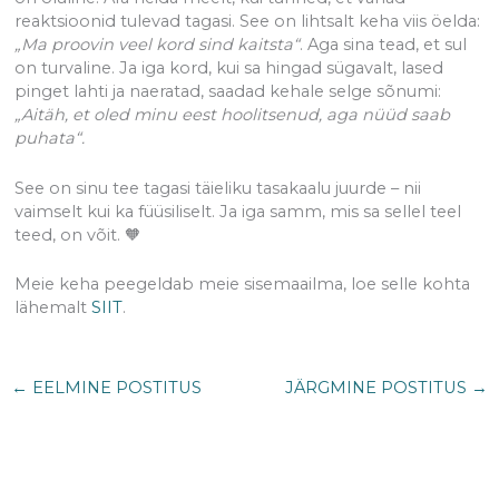
reaktsioonid tulevad tagasi. See on lihtsalt keha viis öelda:
„Ma proovin veel kord sind kaitsta“
. Aga sina tead, et sul
on turvaline. Ja iga kord, kui sa hingad sügavalt, lased
pinget lahti ja naeratad, saadad kehale selge sõnumi:
„Aitäh, et oled minu eest hoolitsenud, aga nüüd saab
puhata“.
See on sinu tee tagasi täieliku tasakaalu juurde – nii
vaimselt kui ka füüsiliselt. Ja iga samm, mis sa sellel teel
teed, on võit. 🧡
Meie keha peegeldab meie sisemaailma, loe selle kohta
lähemalt
SIIT
.
←
EELMINE POSTITUS
JÄRGMINE POSTITUS
→