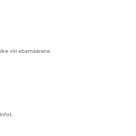
väike või ebamäärane.
infot.