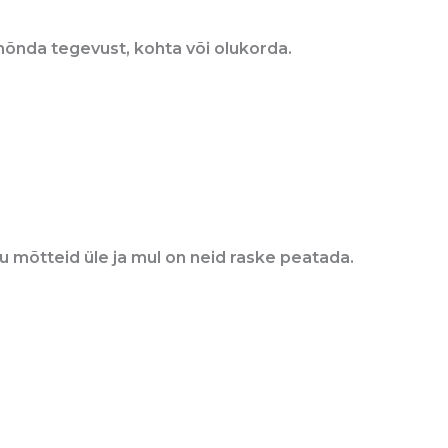
õnda tegevust, kohta või olukorda.
u mõtteid üle ja mul on neid raske peatada.