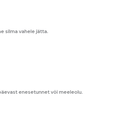
he silma vahele jätta.
päevast enesetunnet või meeleolu.