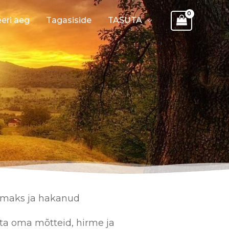
eri aeg
Tagasiside
TASUTA
vamaks ja hakanud
ata oma mõtteid, hirme ja