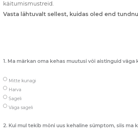
käitumismustreid.
Vasta lähtuvalt sellest, kuidas oled end tundnu
1. Ma märkan oma kehas muutusi või aistinguid väga ki
Mitte kunagi
Harva
Sageli
Väga sageli
2. Kui mul tekib mõni uus kehaline sümptom, siis ma kar