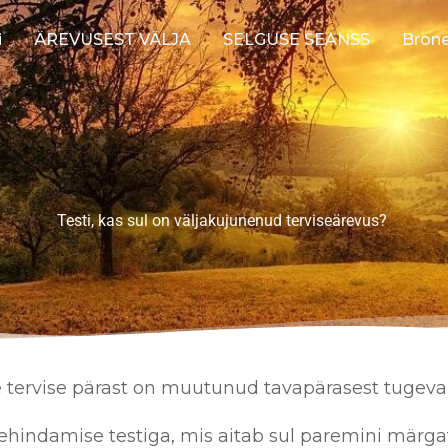
i
ÄREVUSEST VÄLJA
SELGUSE SEANSS
Brone
Testi, kas sul on väljakujunenud terviseärevus?
ne tervise pärast on muutunud tavapärasest tuge
esehindamise testiga, mis aitab sul paremini märg